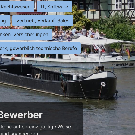
Rechtswesen
IT, Software
ung
Vertrieb, Verkauf, Sales
nken, Versicherungen
rk, gewerblich technische Berufe
 Bewerber
derne auf so einzigartige Weise
bs und spannenden