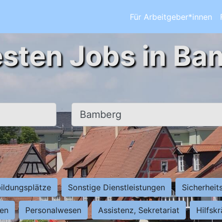
Für Arbeitgeber*innen
esten Jobs in Ba
Ort, Stadt
ildungsplätze
Sonstige Dienstleistungen
Sicherheit
ten
Personalwesen
Assistenz, Sekretariat
Hilfsk