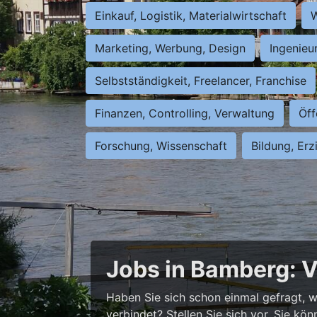
Einkauf, Logistik, Materialwirtschaft
W
Marketing, Werbung, Design
Ingenieu
Selbstständigkeit, Freelancer, Franchise
Finanzen, Controlling, Verwaltung
Öff
Forschung, Wissenschaft
Bildung, Erz
Jobs in Bamberg: V
Haben Sie sich schon einmal gefragt, wi
verbindet? Stellen Sie sich vor, Sie kö