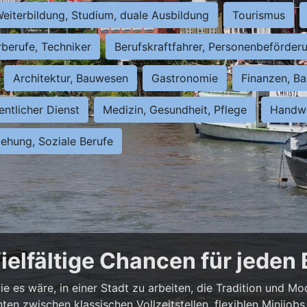
eiterbildung, Studium, duale Ausbildung
Tourismus
rberufe, Techniker
Berufskraftfahrer, Personenbeförder
Architektur, Bauwesen
Gastronomie
Finanzen, Ba
entlicher Dienst
Medizin, Gesundheit, Pflege
Handwe
iehung, Soziale Berufe
ielfältige Chancen für jeden
e es wäre, in einer Stadt zu arbeiten, die Tradition und Mo
nnten zwischen klassischen Vollzeitstellen, flexiblen Minijo