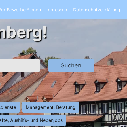
Für Bewerber*innen
Impressum
Datenschutzerklärung
mberg!
Suchen
sdienste
Management, Beratung
räfte, Aushilfs- und Nebenjobs