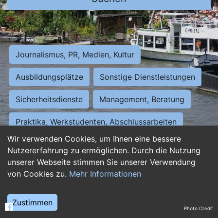
Journalismus, PR, Medien, Kultur
Ausbildungsplätze
Sonstige Dienstleistungen
Sicherheitsdienste
Management, Beratung
Praktika, Werkstudenten, Abschlussarbeiten
Wir verwenden Cookies, um Ihnen eine bessere
Personalwesen
Assistenz, Sekretariat
Nutzererfahrung zu ermöglichen. Durch die Nutzung
unserer Webseite stimmen Sie unserer Verwendung
Hilfskräfte, Aushilfs- und Nebenjobs
von Cookies zu.
Mehr Informationen
Einkauf, Logistik, Materialwirtschaft
Zustimmen
Photo Credit
Weiterbildung, Studium, duale Ausbildung