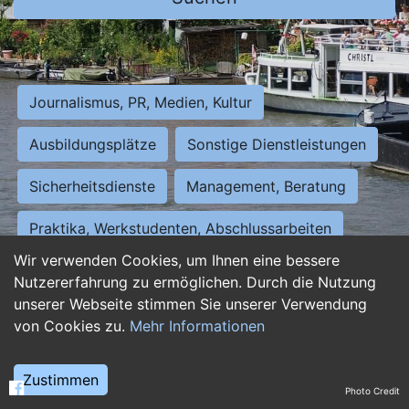
Journalismus, PR, Medien, Kultur
Ausbildungsplätze
Sonstige Dienstleistungen
Sicherheitsdienste
Management, Beratung
Praktika, Werkstudenten, Abschlussarbeiten
Wir verwenden Cookies, um Ihnen eine bessere
Personalwesen
Assistenz, Sekretariat
Nutzererfahrung zu ermöglichen. Durch die Nutzung
unserer Webseite stimmen Sie unserer Verwendung
Hilfskräfte, Aushilfs- und Nebenjobs
von Cookies zu.
Mehr Informationen
Einkauf, Logistik, Materialwirtschaft
Zustimmen
Photo Credit
Weiterbildung, Studium, duale Ausbildung