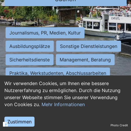
Journalismus, PR, Medien, Kultur
Ausbildungsplätze
Sonstige Dienstleistungen
Sicherheitsdienste
Management, Beratung
Praktika, Werkstudenten, Abschlussarbeiten
Wir verwenden Cookies, um Ihnen eine bessere
Personalwesen
Assistenz, Sekretariat
Nutzererfahrung zu ermöglichen. Durch die Nutzung
unserer Webseite stimmen Sie unserer Verwendung
Hilfskräfte, Aushilfs- und Nebenjobs
von Cookies zu.
Mehr Informationen
Einkauf, Logistik, Materialwirtschaft
Zustimmen
Photo Credit
Weiterbildung, Studium, duale Ausbildung