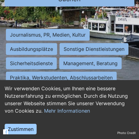
Journalismus, PR, Medien, Kultur
Ausbildungsplätze
Sonstige Dienstleistungen
Sicherheitsdienste
Management, Beratung
Praktika, Werkstudenten, Abschlussarbeiten
Wir verwenden Cookies, um Ihnen eine bessere
Personalwesen
Assistenz, Sekretariat
Nutzererfahrung zu ermöglichen. Durch die Nutzung
unserer Webseite stimmen Sie unserer Verwendung
Hilfskräfte, Aushilfs- und Nebenjobs
von Cookies zu.
Mehr Informationen
Einkauf, Logistik, Materialwirtschaft
Zustimmen
Photo Credit
Weiterbildung, Studium, duale Ausbildung