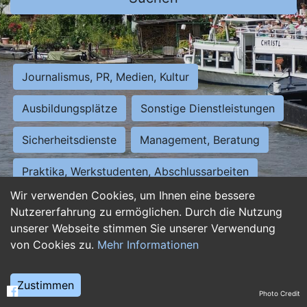
Journalismus, PR, Medien, Kultur
Ausbildungsplätze
Sonstige Dienstleistungen
Sicherheitsdienste
Management, Beratung
Praktika, Werkstudenten, Abschlussarbeiten
Wir verwenden Cookies, um Ihnen eine bessere
Personalwesen
Assistenz, Sekretariat
Nutzererfahrung zu ermöglichen. Durch die Nutzung
unserer Webseite stimmen Sie unserer Verwendung
Hilfskräfte, Aushilfs- und Nebenjobs
von Cookies zu.
Mehr Informationen
Einkauf, Logistik, Materialwirtschaft
Zustimmen
Photo Credit
Weiterbildung, Studium, duale Ausbildung