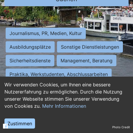
Journalismus, PR, Medien, Kultur
Ausbildungsplätze
Sonstige Dienstleistungen
Sicherheitsdienste
Management, Beratung
Praktika, Werkstudenten, Abschlussarbeiten
Wir verwenden Cookies, um Ihnen eine bessere
Personalwesen
Assistenz, Sekretariat
Nutzererfahrung zu ermöglichen. Durch die Nutzung
unserer Webseite stimmen Sie unserer Verwendung
Hilfskräfte, Aushilfs- und Nebenjobs
von Cookies zu.
Mehr Informationen
Einkauf, Logistik, Materialwirtschaft
Zustimmen
Photo Credit
Weiterbildung, Studium, duale Ausbildung