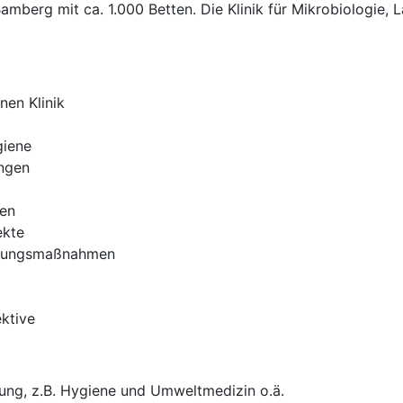
berg mit ca. 1.000 Betten. Die Klinik für Mikrobiologie, 
nen Klinik
giene
ngen
ten
ekte
ildungsmaßnahmen
ektive
rung, z.B. Hygiene und Umweltmedizin o.ä.