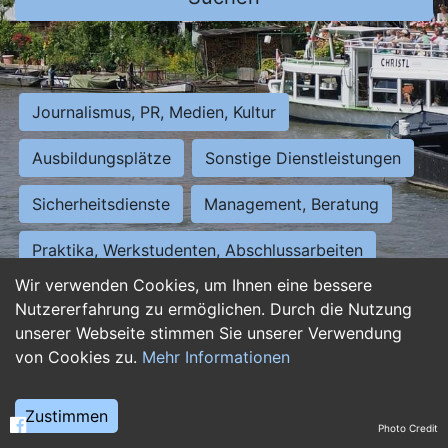
Journalismus, PR, Medien, Kultur
Ausbildungsplätze
Sonstige Dienstleistungen
Sicherheitsdienste
Management, Beratung
Praktika, Werkstudenten, Abschlussarbeiten
Wir verwenden Cookies, um Ihnen eine bessere
Personalwesen
Assistenz, Sekretariat
Nutzererfahrung zu ermöglichen. Durch die Nutzung
unserer Webseite stimmen Sie unserer Verwendung
Hilfskräfte, Aushilfs- und Nebenjobs
von Cookies zu.
Mehr Informationen
Einkauf, Logistik, Materialwirtschaft
Zustimmen
Photo Credit
Weiterbildung, Studium, duale Ausbildung