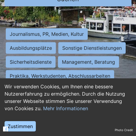
Journalismus, PR, Medien, Kultur
Ausbildungsplätze
Sonstige Dienstleistungen
Sicherheitsdienste
Management, Beratung
Praktika, Werkstudenten, Abschlussarbeiten
Wir verwenden Cookies, um Ihnen eine bessere
Personalwesen
Assistenz, Sekretariat
Nutzererfahrung zu ermöglichen. Durch die Nutzung
unserer Webseite stimmen Sie unserer Verwendung
Hilfskräfte, Aushilfs- und Nebenjobs
von Cookies zu.
Mehr Informationen
Einkauf, Logistik, Materialwirtschaft
Zustimmen
Photo Credit
Weiterbildung, Studium, duale Ausbildung