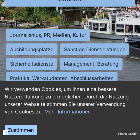
Journalismus, PR, Medien, Kultur
Ausbildungsplätze
Sonstige Dienstleistungen
Sicherheitsdienste
Management, Beratung
Praktika, Werkstudenten, Abschlussarbeiten
Wir verwenden Cookies, um Ihnen eine bessere
Personalwesen
Assistenz, Sekretariat
Nutzererfahrung zu ermöglichen. Durch die Nutzung
unserer Webseite stimmen Sie unserer Verwendung
Hilfskräfte, Aushilfs- und Nebenjobs
von Cookies zu.
Mehr Informationen
Einkauf, Logistik, Materialwirtschaft
Zustimmen
Photo Credit
Weiterbildung, Studium, duale Ausbildung