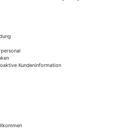
adung
rpersonal
nken
oaktive Kundeninformation
willkommen