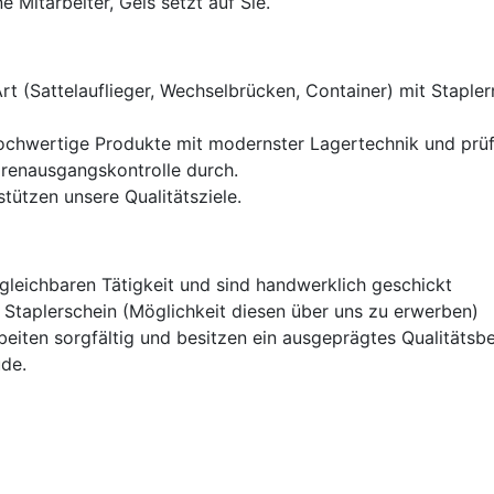
e Mitarbeiter, Geis setzt auf Sie.
Art (Sattelauflieger, Wechselbrücken, Container) mit Stapl
chwertige Produkte mit modernster Lagertechnik und prüfe
renausgangskontrolle durch.
ützen unsere Qualitätsziele.
rgleichbaren Tätigkeit und sind handwerklich geschickt
n Staplerschein (Möglichkeit diesen über uns zu erwerben)
rbeiten sorgfältig und besitzen ein ausgeprägtes Qualitätsb
ude.