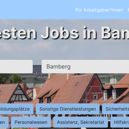
Für Arbeitgeber*innen
esten Jobs in Ba
Ort, Stadt
ildungsplätze
Sonstige Dienstleistungen
Sicherheit
ten
Personalwesen
Assistenz, Sekretariat
Hilfsk