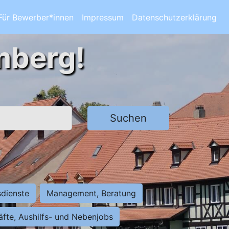
Für Bewerber*innen
Impressum
Datenschutzerklärung
mberg!
Suchen
sdienste
Management, Beratung
räfte, Aushilfs- und Nebenjobs