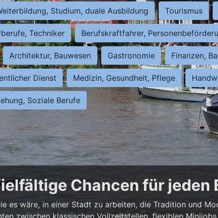
eiterbildung, Studium, duale Ausbildung
Tourismus
rberufe, Techniker
Berufskraftfahrer, Personenbeförder
Architektur, Bauwesen
Gastronomie
Finanzen, Ba
entlicher Dienst
Medizin, Gesundheit, Pflege
Handwe
iehung, Soziale Berufe
ielfältige Chancen für jeden
e es wäre, in einer Stadt zu arbeiten, die Tradition und Mo
nnten zwischen klassischen Vollzeitstellen, flexiblen Minijo