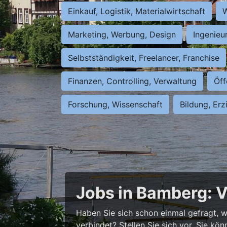
Einkauf, Logistik, Materialwirtschaft
W
Marketing, Werbung, Design
Ingenieu
Selbstständigkeit, Freelancer, Franchise
Finanzen, Controlling, Verwaltung
Öff
Forschung, Wissenschaft
Bildung, Erz
Jobs in Bamberg: V
Haben Sie sich schon einmal gefragt, wi
verbindet? Stellen Sie sich vor, Sie kö