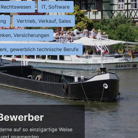
Rechtswesen
IT, Software
ung
Vertrieb, Verkauf, Sales
nken, Versicherungen
rk, gewerblich technische Berufe
 Bewerber
derne auf so einzigartige Weise
bs und spannenden