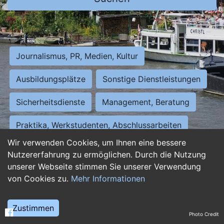
Journalismus, PR, Medien, Kultur
Ausbildungsplätze
Sonstige Dienstleistungen
Sicherheitsdienste
Management, Beratung
Praktika, Werkstudenten, Abschlussarbeiten
Wir verwenden Cookies, um Ihnen eine bessere
Personalwesen
Assistenz, Sekretariat
Nutzererfahrung zu ermöglichen. Durch die Nutzung
unserer Webseite stimmen Sie unserer Verwendung
Hilfskräfte, Aushilfs- und Nebenjobs
von Cookies zu.
Mehr Informationen
Einkauf, Logistik, Materialwirtschaft
Zustimmen
Photo Credit
Weiterbildung, Studium, duale Ausbildung