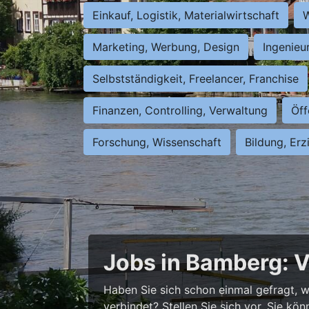
Einkauf, Logistik, Materialwirtschaft
W
Marketing, Werbung, Design
Ingenieu
Selbstständigkeit, Freelancer, Franchise
Finanzen, Controlling, Verwaltung
Öff
Forschung, Wissenschaft
Bildung, Erz
Jobs in Bamberg: V
Haben Sie sich schon einmal gefragt, wi
verbindet? Stellen Sie sich vor, Sie kö