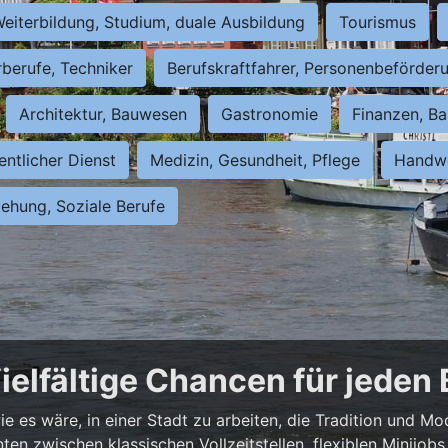
eiterbildung, Studium, duale Ausbildung
Tourismus
rberufe, Techniker
Berufskraftfahrer, Personenbeförder
Architektur, Bauwesen
Gastronomie
Finanzen, Ba
entlicher Dienst
Medizin, Gesundheit, Pflege
Handwe
iehung, Soziale Berufe
ielfältige Chancen für jeden
e es wäre, in einer Stadt zu arbeiten, die Tradition und Mo
nnten zwischen klassischen Vollzeitstellen, flexiblen Minijo