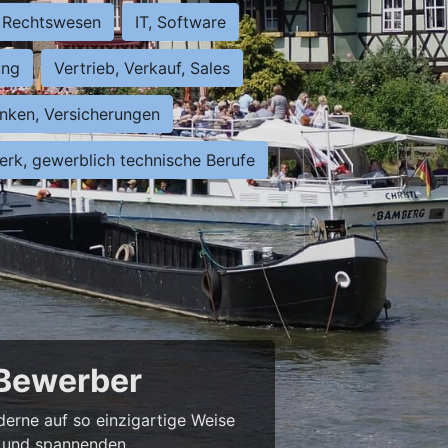
Rechtswesen
IT, Software
ung
Vertrieb, Verkauf, Sales
nken, Versicherungen
rk, gewerblich technische Berufe
 Bewerber
derne auf so einzigartige Weise
bs und spannenden