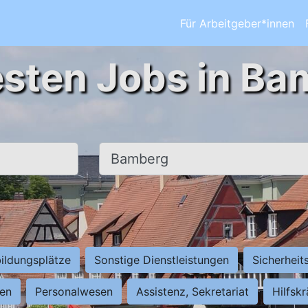
Für Arbeitgeber*innen
esten Jobs in Ba
Ort, Stadt
ildungsplätze
Sonstige Dienstleistungen
Sicherheit
ten
Personalwesen
Assistenz, Sekretariat
Hilfsk