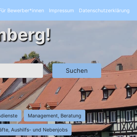
Für Bewerber*innen
Impressum
Datenschutzerklärung
mberg!
Suchen
sdienste
Management, Beratung
räfte, Aushilfs- und Nebenjobs