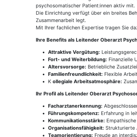
psychosomatischer Patient:innen aktiv mit.
Die Einrichtung verfügt über ein breites B
Zusammenarbeit legt.
Mit Ihrer fachlichen Expertise tragen Sie 
Ihre Benefits als Leitender Oberarzt Psy
Attraktive Vergütung:
Leistungsgerech
Fort- und Weiterbildung:
Finanzielle U
Altersvorsorge:
Betriebliche Zusatzle
Familienfreundlichkeit:
Flexible Arbei
K
ollegiale Arbeitsatmosphäre:
Zusamm
Ihr Profil als Leitender Oberarzt Psychos
Facharztanerkennung:
Abgeschlossen
Führungskompetenz:
Erfahrung in le
Kommunikationsstärke:
Empathische u
Organisationsfähigkeit:
Strukturierte
Teamorientierung:
Freude an interdis