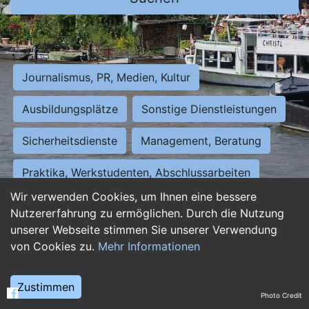
Journalismus, PR, Medien, Kultur
Ausbildungsplätze
Sonstige Dienstleistungen
Sicherheitsdienste
Management, Beratung
Praktika, Werkstudenten, Abschlussarbeiten
Wir verwenden Cookies, um Ihnen eine bessere
Personalwesen
Assistenz, Sekretariat
Nutzererfahrung zu ermöglichen. Durch die Nutzung
unserer Webseite stimmen Sie unserer Verwendung
Hilfskräfte, Aushilfs- und Nebenjobs
von Cookies zu.
Mehr Informationen
Einkauf, Logistik, Materialwirtschaft
Zustimmen
Photo Credit
Weiterbildung, Studium, duale Ausbildung