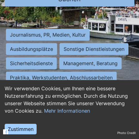
Journalismus, PR, Medien, Kultur
Ausbildungsplätze
Sonstige Dienstleistungen
Sicherheitsdienste
Management, Beratung
Praktika, Werkstudenten, Abschlussarbeiten
Wir verwenden Cookies, um Ihnen eine bessere
Personalwesen
Assistenz, Sekretariat
Nutzererfahrung zu ermöglichen. Durch die Nutzung
unserer Webseite stimmen Sie unserer Verwendung
Hilfskräfte, Aushilfs- und Nebenjobs
von Cookies zu.
Mehr Informationen
Einkauf, Logistik, Materialwirtschaft
Zustimmen
Photo Credit
Weiterbildung, Studium, duale Ausbildung