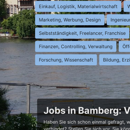
Einkauf, Logistik, Materialwirtschaft
W
Marketing, Werbung, Design
Ingenieu
Selbstständigkeit, Freelancer, Franchise
Finanzen, Controlling, Verwaltung
Öff
Forschung, Wissenschaft
Bildung, Erz
Jobs in Bamberg: V
Haben Sie sich schon einmal gefragt, wi
verbindet? Stellen Sie sich vor, Sie kö