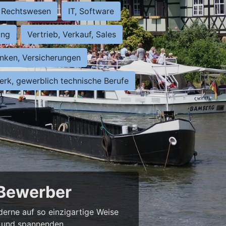
Rechtswesen
IT, Software
ung
Vertrieb, Verkauf, Sales
nken, Versicherungen
rk, gewerblich technische Berufe
 Bewerber
derne auf so einzigartige Weise
bs und spannenden