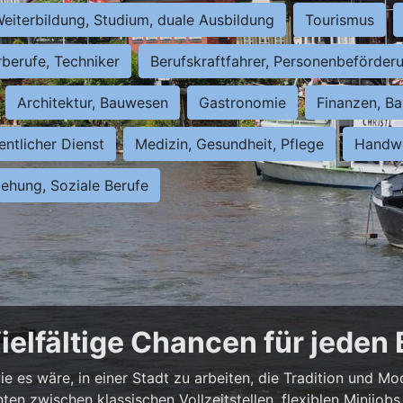
eiterbildung, Studium, duale Ausbildung
Tourismus
rberufe, Techniker
Berufskraftfahrer, Personenbeförder
Architektur, Bauwesen
Gastronomie
Finanzen, Ba
entlicher Dienst
Medizin, Gesundheit, Pflege
Handwe
iehung, Soziale Berufe
ielfältige Chancen für jeden
e es wäre, in einer Stadt zu arbeiten, die Tradition und Mo
nnten zwischen klassischen Vollzeitstellen, flexiblen Minijo