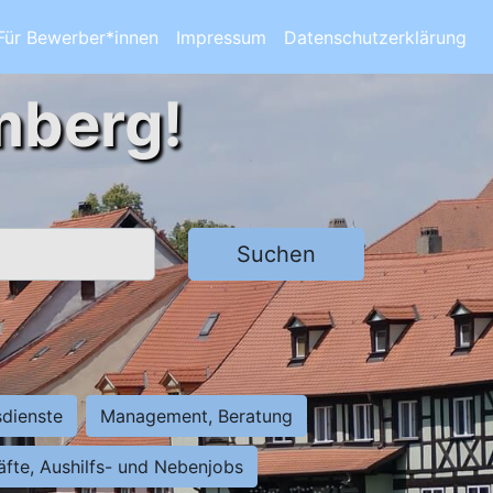
Für Bewerber*innen
Impressum
Datenschutzerklärung
mberg!
Suchen
sdienste
Management, Beratung
räfte, Aushilfs- und Nebenjobs