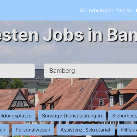
Für Arbeitgeber*innen
esten Jobs in Ba
Ort, Stadt
ildungsplätze
Sonstige Dienstleistungen
Sicherheit
ten
Personalwesen
Assistenz, Sekretariat
Hilfsk