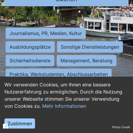
Journalismus, PR, Medien, Kultur
Ausbildungsplätze
Sonstige Dienstleistungen
Sicherheitsdienste
Management, Beratung
Praktika, Werkstudenten, Abschlussarbeiten
Wir verwenden Cookies, um Ihnen eine bessere
Personalwesen
Assistenz, Sekretariat
Nutzererfahrung zu ermöglichen. Durch die Nutzung
unserer Webseite stimmen Sie unserer Verwendung
Hilfskräfte, Aushilfs- und Nebenjobs
von Cookies zu.
Mehr Informationen
Einkauf, Logistik, Materialwirtschaft
Zustimmen
Photo Credit
Weiterbildung, Studium, duale Ausbildung