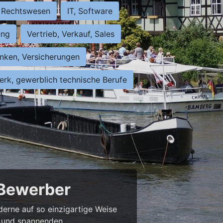
Rechtswesen
IT, Software
ung
Vertrieb, Verkauf, Sales
nken, Versicherungen
rk, gewerblich technische Berufe
 Bewerber
derne auf so einzigartige Weise
bs und spannenden