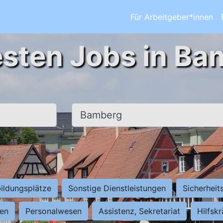
Für Arbeitgeber*innen
esten Jobs in Ba
Ort, Stadt
ildungsplätze
Sonstige Dienstleistungen
Sicherheit
ten
Personalwesen
Assistenz, Sekretariat
Hilfsk