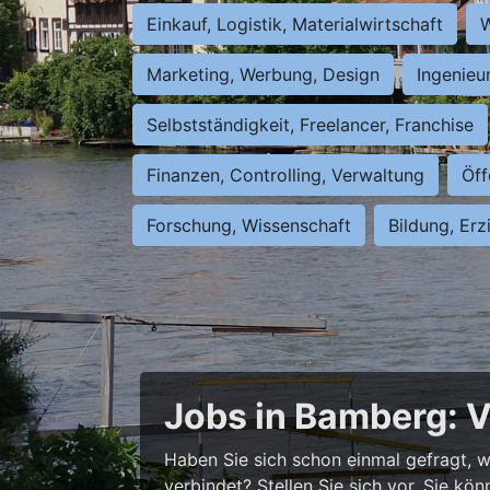
Einkauf, Logistik, Materialwirtschaft
W
Marketing, Werbung, Design
Ingenieu
Selbstständigkeit, Freelancer, Franchise
Finanzen, Controlling, Verwaltung
Öff
Forschung, Wissenschaft
Bildung, Erz
Jobs in Bamberg: V
Haben Sie sich schon einmal gefragt, wi
verbindet? Stellen Sie sich vor, Sie kö