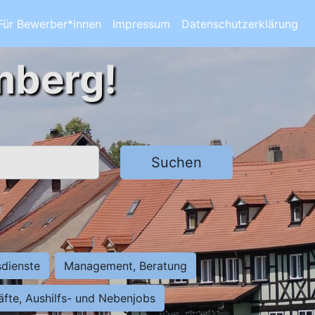
Für Bewerber*innen
Impressum
Datenschutzerklärung
mberg!
Suchen
sdienste
Management, Beratung
räfte, Aushilfs- und Nebenjobs