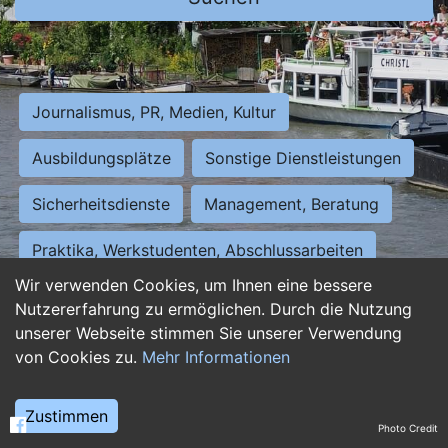
Journalismus, PR, Medien, Kultur
Ausbildungsplätze
Sonstige Dienstleistungen
Sicherheitsdienste
Management, Beratung
Praktika, Werkstudenten, Abschlussarbeiten
Wir verwenden Cookies, um Ihnen eine bessere
Personalwesen
Assistenz, Sekretariat
Nutzererfahrung zu ermöglichen. Durch die Nutzung
unserer Webseite stimmen Sie unserer Verwendung
Hilfskräfte, Aushilfs- und Nebenjobs
von Cookies zu.
Mehr Informationen
Einkauf, Logistik, Materialwirtschaft
Zustimmen
Photo Credit
Weiterbildung, Studium, duale Ausbildung