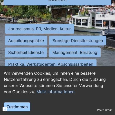
Journalismus, PR, Medien, Kultur
Ausbildungsplätze
Sonstige Dienstleistungen
Sicherheitsdienste
Management, Beratung
Praktika, Werkstudenten, Abschlussarbeiten
Wir verwenden Cookies, um Ihnen eine bessere
Personalwesen
Assistenz, Sekretariat
Nutzererfahrung zu ermöglichen. Durch die Nutzung
unserer Webseite stimmen Sie unserer Verwendung
Hilfskräfte, Aushilfs- und Nebenjobs
von Cookies zu.
Mehr Informationen
Einkauf, Logistik, Materialwirtschaft
Zustimmen
Photo Credit
Weiterbildung, Studium, duale Ausbildung