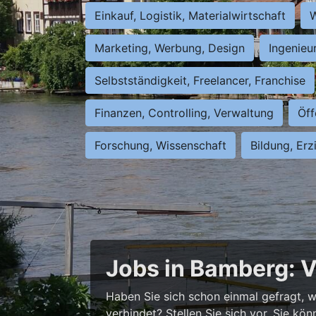
Einkauf, Logistik, Materialwirtschaft
W
Marketing, Werbung, Design
Ingenieu
Selbstständigkeit, Freelancer, Franchise
Finanzen, Controlling, Verwaltung
Öff
Forschung, Wissenschaft
Bildung, Erz
Jobs in Bamberg: V
Haben Sie sich schon einmal gefragt, wi
verbindet? Stellen Sie sich vor, Sie kö