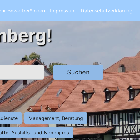
Für Bewerber*innen
Impressum
Datenschutzerklärung
mberg!
Suchen
sdienste
Management, Beratung
räfte, Aushilfs- und Nebenjobs