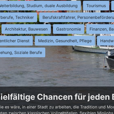
eiterbildung, Studium, duale Ausbildung
Tourismus
rberufe, Techniker
Berufskraftfahrer, Personenbeförder
Architektur, Bauwesen
Gastronomie
Finanzen, Ba
entlicher Dienst
Medizin, Gesundheit, Pflege
Handwe
iehung, Soziale Berufe
ielfältige Chancen für jeden
e es wäre, in einer Stadt zu arbeiten, die Tradition und Mo
nnten zwischen klassischen Vollzeitstellen, flexiblen Minijo