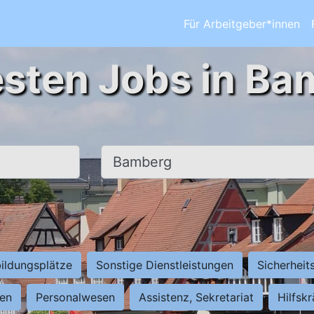
Für Arbeitgeber*innen
esten Jobs in Ba
Ort, Stadt
ildungsplätze
Sonstige Dienstleistungen
Sicherheit
ten
Personalwesen
Assistenz, Sekretariat
Hilfsk