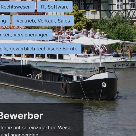
Rechtswesen
IT, Software
ung
Vertrieb, Verkauf, Sales
nken, Versicherungen
rk, gewerblich technische Berufe
 Bewerber
derne auf so einzigartige Weise
bs und spannenden