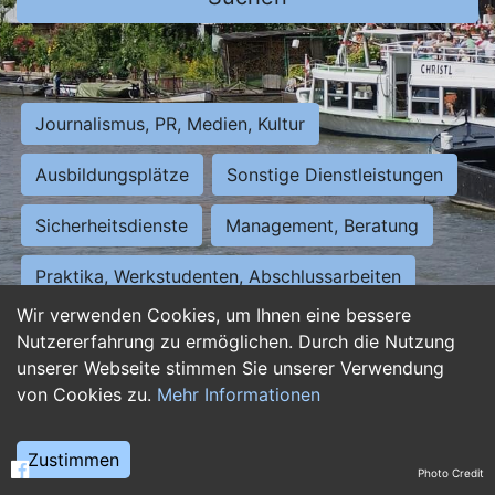
Journalismus, PR, Medien, Kultur
Ausbildungsplätze
Sonstige Dienstleistungen
Sicherheitsdienste
Management, Beratung
Praktika, Werkstudenten, Abschlussarbeiten
Wir verwenden Cookies, um Ihnen eine bessere
Personalwesen
Assistenz, Sekretariat
Nutzererfahrung zu ermöglichen. Durch die Nutzung
unserer Webseite stimmen Sie unserer Verwendung
Hilfskräfte, Aushilfs- und Nebenjobs
von Cookies zu.
Mehr Informationen
Einkauf, Logistik, Materialwirtschaft
Zustimmen
Photo Credit
Weiterbildung, Studium, duale Ausbildung