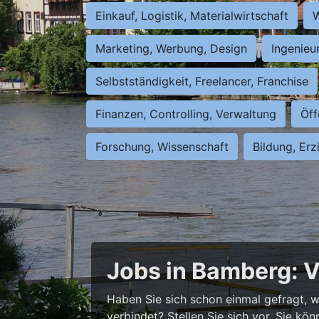
Einkauf, Logistik, Materialwirtschaft
W
Marketing, Werbung, Design
Ingenieu
Selbstständigkeit, Freelancer, Franchise
Finanzen, Controlling, Verwaltung
Öff
Forschung, Wissenschaft
Bildung, Erz
Jobs in Bamberg: V
Haben Sie sich schon einmal gefragt, wi
verbindet? Stellen Sie sich vor, Sie kö