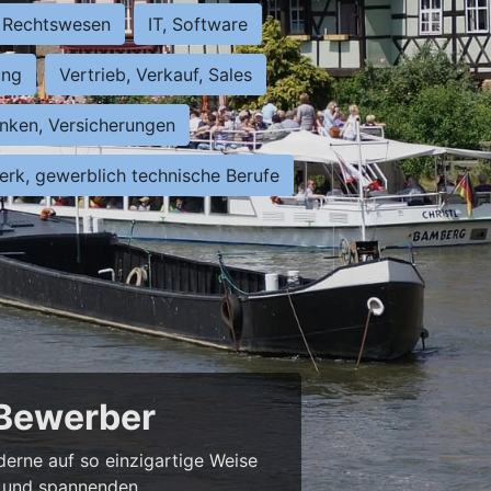
Rechtswesen
IT, Software
ung
Vertrieb, Verkauf, Sales
nken, Versicherungen
rk, gewerblich technische Berufe
 Bewerber
derne auf so einzigartige Weise
bs und spannenden