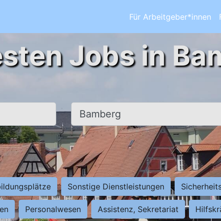
Für Arbeitgeber*innen
esten Jobs in Ba
Ort, Stadt
ildungsplätze
Sonstige Dienstleistungen
Sicherheit
ten
Personalwesen
Assistenz, Sekretariat
Hilfsk