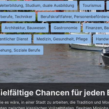
eiterbildung, Studium, duale Ausbildung
Tourismus
rberufe, Techniker
Berufskraftfahrer, Personenbeförder
Architektur, Bauwesen
Gastronomie
Finanzen, Ba
entlicher Dienst
Medizin, Gesundheit, Pflege
Handwe
iehung, Soziale Berufe
ielfältige Chancen für jeden
e es wäre, in einer Stadt zu arbeiten, die Tradition und Mo
nnten zwischen klassischen Vollzeitstellen, flexiblen Minijo