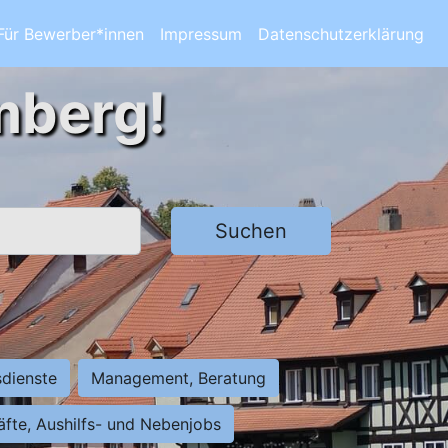
Für Bewerber*innen
Impressum
Datenschutzerklärung
mberg!
Suchen
sdienste
Management, Beratung
räfte, Aushilfs- und Nebenjobs