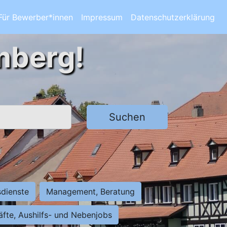
Für Bewerber*innen
Impressum
Datenschutzerklärung
mberg!
Suchen
sdienste
Management, Beratung
räfte, Aushilfs- und Nebenjobs