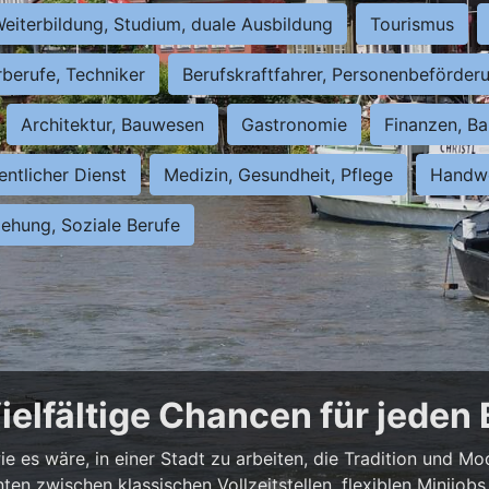
eiterbildung, Studium, duale Ausbildung
Tourismus
rberufe, Techniker
Berufskraftfahrer, Personenbeförder
Architektur, Bauwesen
Gastronomie
Finanzen, Ba
entlicher Dienst
Medizin, Gesundheit, Pflege
Handwe
iehung, Soziale Berufe
ielfältige Chancen für jeden
e es wäre, in einer Stadt zu arbeiten, die Tradition und Mo
nnten zwischen klassischen Vollzeitstellen, flexiblen Minijo