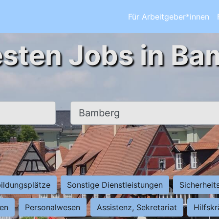
Für Arbeitgeber*innen
esten Jobs in Ba
Ort, Stadt
ildungsplätze
Sonstige Dienstleistungen
Sicherheit
ten
Personalwesen
Assistenz, Sekretariat
Hilfsk