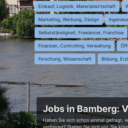
Einkauf, Logistik, Materialwirtschaft
W
Marketing, Werbung, Design
Ingenieu
Selbstständigkeit, Freelancer, Franchise
Finanzen, Controlling, Verwaltung
Öff
Forschung, Wissenschaft
Bildung, Erz
Jobs in Bamberg: V
Haben Sie sich schon einmal gefragt, wi
verbindet? Stellen Sie sich vor, Sie kö