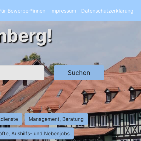
Für Bewerber*innen
Impressum
Datenschutzerklärung
mberg!
Suchen
sdienste
Management, Beratung
räfte, Aushilfs- und Nebenjobs