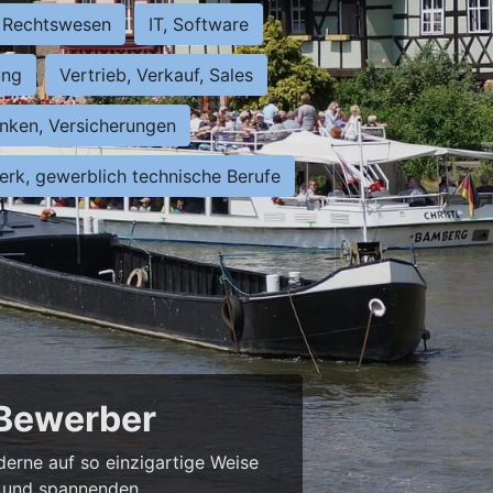
Rechtswesen
IT, Software
ung
Vertrieb, Verkauf, Sales
nken, Versicherungen
rk, gewerblich technische Berufe
 Bewerber
derne auf so einzigartige Weise
bs und spannenden