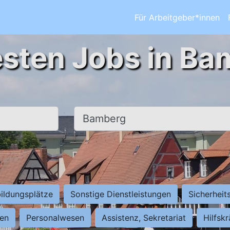
Für Arbeitgeber*innen
esten Jobs in Ba
Ort, Stadt
ildungsplätze
Sonstige Dienstleistungen
Sicherheit
ten
Personalwesen
Assistenz, Sekretariat
Hilfsk