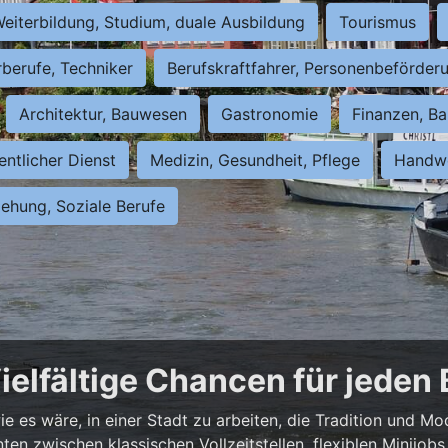
eiterbildung, Studium, duale Ausbildung
Tourismus
rberufe, Techniker
Berufskraftfahrer, Personenbeförder
Architektur, Bauwesen
Gastronomie
Finanzen, Ba
entlicher Dienst
Medizin, Gesundheit, Pflege
Handwe
iehung, Soziale Berufe
ielfältige Chancen für jeden
e es wäre, in einer Stadt zu arbeiten, die Tradition und Mo
nnten zwischen klassischen Vollzeitstellen, flexiblen Minijo