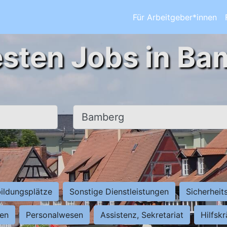
Für Arbeitgeber*innen
esten Jobs in Ba
Ort, Stadt
ildungsplätze
Sonstige Dienstleistungen
Sicherheit
ten
Personalwesen
Assistenz, Sekretariat
Hilfsk