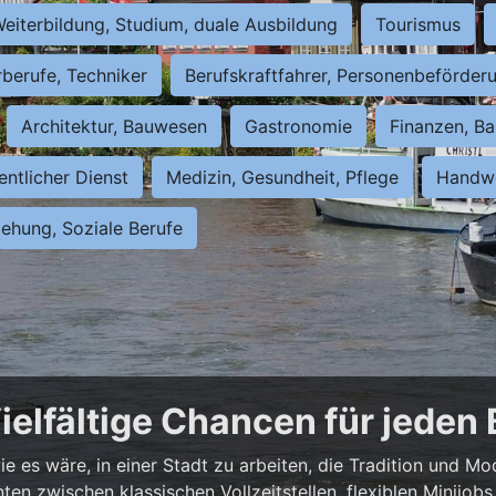
eiterbildung, Studium, duale Ausbildung
Tourismus
rberufe, Techniker
Berufskraftfahrer, Personenbeförder
Architektur, Bauwesen
Gastronomie
Finanzen, Ba
entlicher Dienst
Medizin, Gesundheit, Pflege
Handwe
iehung, Soziale Berufe
ielfältige Chancen für jeden
e es wäre, in einer Stadt zu arbeiten, die Tradition und Mo
nnten zwischen klassischen Vollzeitstellen, flexiblen Minijo