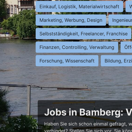
Einkauf, Logistik, Materialwirtschaft
W
Marketing, Werbung, Design
Ingenieu
Selbstständigkeit, Freelancer, Franchise
Finanzen, Controlling, Verwaltung
Öff
Forschung, Wissenschaft
Bildung, Erz
Jobs in Bamberg: V
Haben Sie sich schon einmal gefragt, wi
verbindet? Stellen Sie sich vor, Sie kö