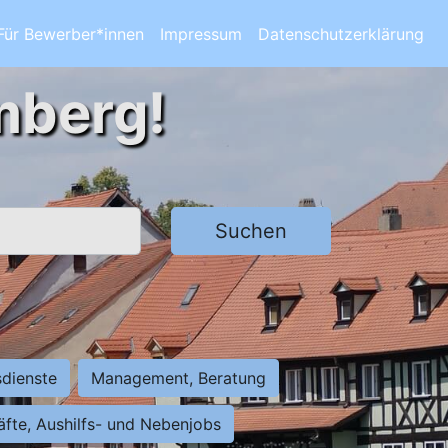
Für Bewerber*innen
Impressum
Datenschutzerklärung
mberg!
Suchen
sdienste
Management, Beratung
räfte, Aushilfs- und Nebenjobs