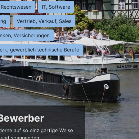
Rechtswesen
IT, Software
ung
Vertrieb, Verkauf, Sales
nken, Versicherungen
rk, gewerblich technische Berufe
 Bewerber
derne auf so einzigartige Weise
bs und spannenden