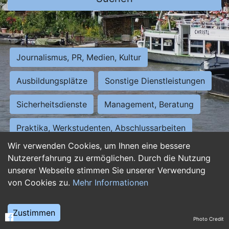
Journalismus, PR, Medien, Kultur
Ausbildungsplätze
Sonstige Dienstleistungen
Sicherheitsdienste
Management, Beratung
Praktika, Werkstudenten, Abschlussarbeiten
Wir verwenden Cookies, um Ihnen eine bessere
Personalwesen
Assistenz, Sekretariat
Nutzererfahrung zu ermöglichen. Durch die Nutzung
unserer Webseite stimmen Sie unserer Verwendung
Hilfskräfte, Aushilfs- und Nebenjobs
von Cookies zu.
Mehr Informationen
Einkauf, Logistik, Materialwirtschaft
Zustimmen
Photo Credit
Weiterbildung, Studium, duale Ausbildung