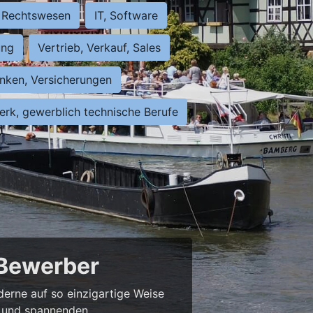
Rechtswesen
IT, Software
ung
Vertrieb, Verkauf, Sales
nken, Versicherungen
rk, gewerblich technische Berufe
 Bewerber
derne auf so einzigartige Weise
bs und spannenden