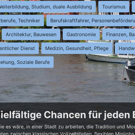
eiterbildung, Studium, duale Ausbildung
Tourismus
rberufe, Techniker
Berufskraftfahrer, Personenbeförder
Architektur, Bauwesen
Gastronomie
Finanzen, Ba
entlicher Dienst
Medizin, Gesundheit, Pflege
Handwe
iehung, Soziale Berufe
ielfältige Chancen für jeden
e es wäre, in einer Stadt zu arbeiten, die Tradition und Mo
nnten zwischen klassischen Vollzeitstellen, flexiblen Minijo