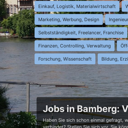
Einkauf, Logistik, Materialwirtschaft
W
Marketing, Werbung, Design
Ingenieu
Selbstständigkeit, Freelancer, Franchise
Finanzen, Controlling, Verwaltung
Öff
Forschung, Wissenschaft
Bildung, Erz
Jobs in Bamberg: V
Haben Sie sich schon einmal gefragt, wi
verbindet? Stellen Sie sich vor, Sie kö