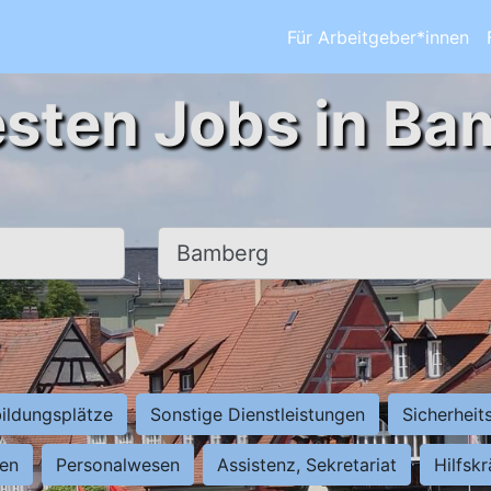
Für Arbeitgeber*innen
esten Jobs in Ba
Ort, Stadt
ildungsplätze
Sonstige Dienstleistungen
Sicherheit
ten
Personalwesen
Assistenz, Sekretariat
Hilfsk