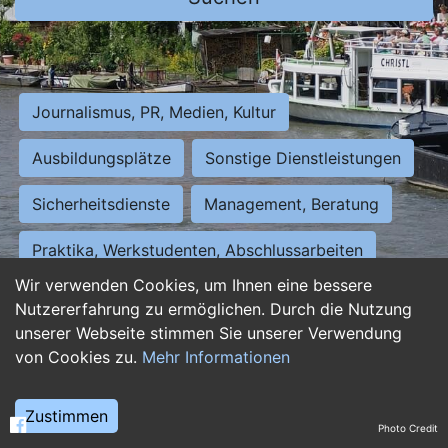
Journalismus, PR, Medien, Kultur
Ausbildungsplätze
Sonstige Dienstleistungen
Sicherheitsdienste
Management, Beratung
Praktika, Werkstudenten, Abschlussarbeiten
Wir verwenden Cookies, um Ihnen eine bessere
Personalwesen
Assistenz, Sekretariat
Nutzererfahrung zu ermöglichen. Durch die Nutzung
unserer Webseite stimmen Sie unserer Verwendung
Hilfskräfte, Aushilfs- und Nebenjobs
von Cookies zu.
Mehr Informationen
Einkauf, Logistik, Materialwirtschaft
Zustimmen
Photo Credit
Weiterbildung, Studium, duale Ausbildung