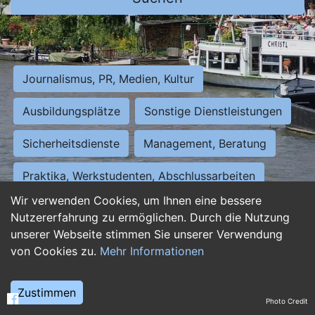
Journalismus, PR, Medien, Kultur
Ausbildungsplätze
Sonstige Dienstleistungen
Sicherheitsdienste
Management, Beratung
Praktika, Werkstudenten, Abschlussarbeiten
Wir verwenden Cookies, um Ihnen eine bessere
Personalwesen
Assistenz, Sekretariat
Nutzererfahrung zu ermöglichen. Durch die Nutzung
unserer Webseite stimmen Sie unserer Verwendung
Hilfskräfte, Aushilfs- und Nebenjobs
von Cookies zu.
Mehr Informationen
Einkauf, Logistik, Materialwirtschaft
Zustimmen
Photo Credit
Weiterbildung, Studium, duale Ausbildung