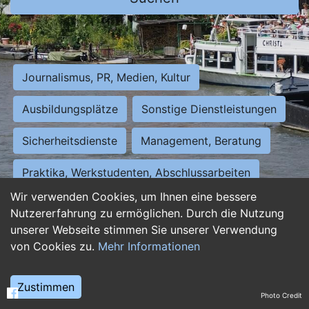
Journalismus, PR, Medien, Kultur
Ausbildungsplätze
Sonstige Dienstleistungen
Sicherheitsdienste
Management, Beratung
Praktika, Werkstudenten, Abschlussarbeiten
Wir verwenden Cookies, um Ihnen eine bessere
Personalwesen
Assistenz, Sekretariat
Nutzererfahrung zu ermöglichen. Durch die Nutzung
unserer Webseite stimmen Sie unserer Verwendung
Hilfskräfte, Aushilfs- und Nebenjobs
von Cookies zu.
Mehr Informationen
Einkauf, Logistik, Materialwirtschaft
Zustimmen
Photo Credit
Weiterbildung, Studium, duale Ausbildung