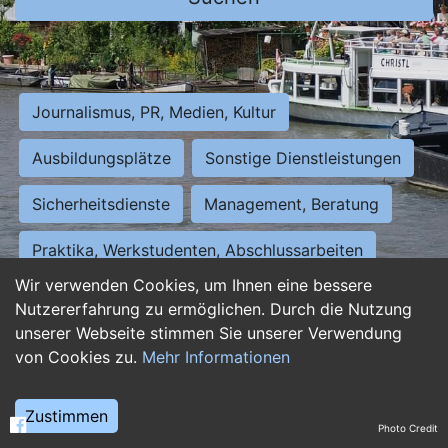
Journalismus, PR, Medien, Kultur
Ausbildungsplätze
Sonstige Dienstleistungen
Sicherheitsdienste
Management, Beratung
Praktika, Werkstudenten, Abschlussarbeiten
Wir verwenden Cookies, um Ihnen eine bessere
Personalwesen
Assistenz, Sekretariat
Nutzererfahrung zu ermöglichen. Durch die Nutzung
unserer Webseite stimmen Sie unserer Verwendung
Hilfskräfte, Aushilfs- und Nebenjobs
von Cookies zu.
Mehr Informationen
Einkauf, Logistik, Materialwirtschaft
Zustimmen
Photo Credit
Weiterbildung, Studium, duale Ausbildung