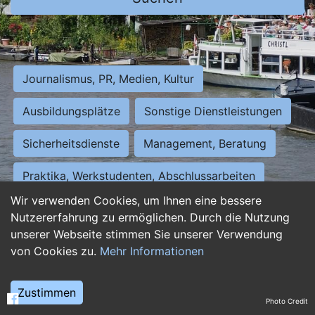
Journalismus, PR, Medien, Kultur
Ausbildungsplätze
Sonstige Dienstleistungen
Sicherheitsdienste
Management, Beratung
Praktika, Werkstudenten, Abschlussarbeiten
Wir verwenden Cookies, um Ihnen eine bessere
Personalwesen
Assistenz, Sekretariat
Nutzererfahrung zu ermöglichen. Durch die Nutzung
unserer Webseite stimmen Sie unserer Verwendung
Hilfskräfte, Aushilfs- und Nebenjobs
von Cookies zu.
Mehr Informationen
Einkauf, Logistik, Materialwirtschaft
Zustimmen
Photo Credit
Weiterbildung, Studium, duale Ausbildung