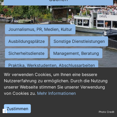
Journalismus, PR, Medien, Kultur
Ausbildungsplätze
Sonstige Dienstleistungen
Sicherheitsdienste
Management, Beratung
Praktika, Werkstudenten, Abschlussarbeiten
Wir verwenden Cookies, um Ihnen eine bessere
Personalwesen
Assistenz, Sekretariat
Nutzererfahrung zu ermöglichen. Durch die Nutzung
unserer Webseite stimmen Sie unserer Verwendung
Hilfskräfte, Aushilfs- und Nebenjobs
von Cookies zu.
Mehr Informationen
Einkauf, Logistik, Materialwirtschaft
Zustimmen
Photo Credit
Weiterbildung, Studium, duale Ausbildung