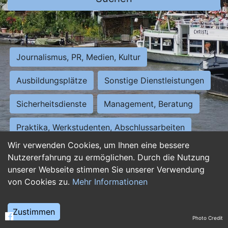
Journalismus, PR, Medien, Kultur
Ausbildungsplätze
Sonstige Dienstleistungen
Sicherheitsdienste
Management, Beratung
Praktika, Werkstudenten, Abschlussarbeiten
Wir verwenden Cookies, um Ihnen eine bessere
Personalwesen
Assistenz, Sekretariat
Nutzererfahrung zu ermöglichen. Durch die Nutzung
unserer Webseite stimmen Sie unserer Verwendung
Hilfskräfte, Aushilfs- und Nebenjobs
von Cookies zu.
Mehr Informationen
Einkauf, Logistik, Materialwirtschaft
Zustimmen
Photo Credit
Weiterbildung, Studium, duale Ausbildung